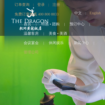
订单查询
登录
注册
|
|
|
中文
English
|
免费订房热线 400 800 8833
首页
特惠 • 团购
预订中心
|
|
|
温馨客房
美食 • 美酒
|
|
会议宴会
休闲娱乐
新闻中心
|
|
|
管理公司