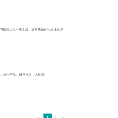
，与钱塘江仅一步之遥，拥有稀缺的一线江景资
线，杭州东站、彭埠枢纽、大运河。
«
1
2
»