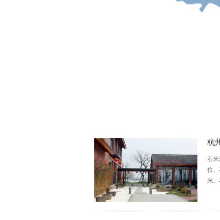
杭
石米
位。
米。