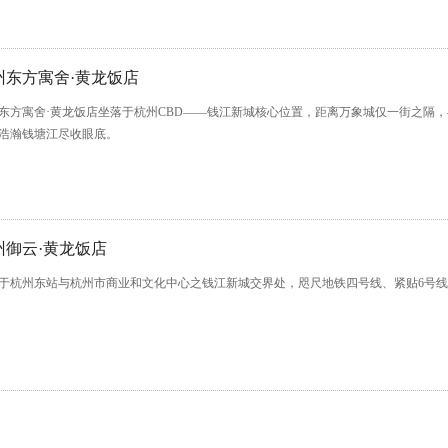
州东方寓舍·黄龙饭店
东方寓舍·黄龙饭店坐落于杭州CBD——钱江新城核心位置，距离万象城仅一街之隔
浩瀚钱塘江尽收眼底。
州御云·黄龙饭店
于杭州东站与杭州市商业和文化中心之钱江新城交界处，咫尺地铁四号线、紧贴6号