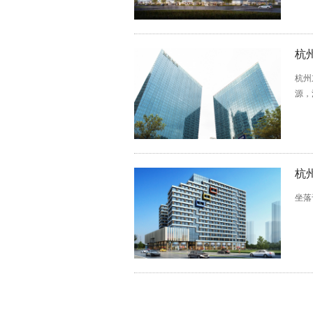
杭
杭州
源，
杭
坐落