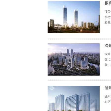
桐
项目
韵达
极具
温
绿城
交汇
聚。
温
温州
心区