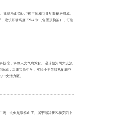
 平方米。建筑群由韵达塔楼主体和商业配套裙房组成。
厅，建筑幕墙高度 228.4 米（含屋顶构架），打造
，科技馆，科教人文气息浓郁。温瑞塘河两大支流
印象城，温州实验中学，实验小学等醇熟配套齐
活的中央活力区。
润广场、北侧是瑞祥山庄。属于瑞祥新区和安阳中
。