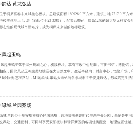
庐韵达.黄龙饭店
位于桐庐富春未来城核心板块。总建筑面积 160926.9 平方米，建筑占地 7717.9
塔楼主体地上 45 层（酒店位于23-33层），配套3500㎡、层高12米的超大型无柱宴会
标志性的现代城市新名片，成为桐庐未来城的地标建筑。
州凤起玉鸣
·凤起玉鸣坐落于温州鹿城之心，横渎板块。享有市政中心配套，市图书馆，博物馆
相应，因此凤起玉鸣完美地镶嵌在大自然之中。生活半径内：财富中心，恒隆广场，
S1轻轨线-惠民路站，M1地铁线-车站大道站与各条城市主干便捷通达，形成高定生
州绿城.兰园案场
绿城.兰园位于瑞安瑞祥核心区域地块，该地块南侧是时代华鸿中央公园，西侧是中
交界处，交通便利，可同时享受安阳板块和瑞祥新区的各项优质配套，地理位置优越