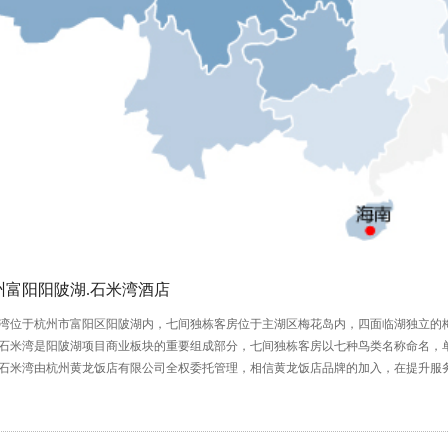
州富阳阳陂湖.石米湾酒店
湾位于杭州市富阳区阳陂湖内，七间独栋客房位于主湖区梅花岛内，四面临湖独立的
石米湾是阳陂湖项目商业板块的重要组成部分，七间独栋客房以七种鸟类名称命名，单个客
石米湾由杭州黄龙饭店有限公司全权委托管理，相信黄龙饭店品牌的加入，在提升服