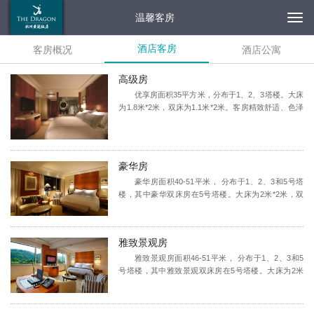
温馨客房
Togg
酒店客房
客房概况
酒店公寓
navi
高级房
优享房面积35平方米，分布于1、2、3塔楼。大床
为1.8米*2米，双床为1.1米*2米。客房精致舒适、色泽
柔和、高贵典雅。新西兰进口羊毛地毯、环保进口材
料高档家具、高速无线网络、智慧客房导航系统、电
视门禁系统、互动服务电视系统、DVD播放器/电子连
接线及插孔、床头音响、床头耳机等，金可儿名床配
豪华房
绒毛枕头、加厚床垫、纯棉舒适柔软床品，让您的入
豪华房面积40-51平米， 分布于1、2、3和5号塔
住无比舒适惬意。
楼，其中豪华双床房在5号塔楼。大床为2米*2米，双
床为1.1米*2米。豪华房宽敞舒适、色调明快、气派非
凡。新西兰进口羊毛地毯、环保进口材料高档家具、
高速无线网络、智慧客房导航系统、电视门禁系统、
雅致景观房
互动服务电视系统、DVD播放器/电子连接线及插孔、
床头音响、床头耳机等，金可儿名床配绒毛枕头、加
雅致景观房面积46-51平米， 分布于1、2、3和5
厚床垫、纯棉舒适柔软床品等，宽敞的浴室、独立的
号塔楼，其中雅致景观双床房在5号塔楼。大床为2米
淋浴/浴缸区，让您的入住舒适惬意。
*2米，双床为1.1米*2米。雅致景观房宽敞舒适、色调
明快、气派非凡。新西兰进口羊毛地毯、环保进口材
料高档家具、高速无线网络、智慧客房导航系统、电