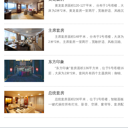
也是与好姐妹相聚分享的不错选择。
头、加厚床垫、纯棉舒适柔软床品等，房间内使用依
黄龙套房面积120-127平米， 分布于1号塔楼，大
云矿泉水和宝格丽沐浴套装，浴室采用雾化玻璃和防
床为2米*2米。黄龙套房一室两厅，宽敞舒适、风格沉
水电视，配有四合一打印机，双人组合式沙发等，尊
稳、气派非凡。新西兰进口羊毛地毯、环保进口材料
享全套行政楼层待遇，让您的入住体验倍感尊贵奢
高档家具、高速无线网络、智慧客房导航系统、电视
华。
门禁系统、互动服务电视系统、DVD播放器/电子连接
主席套房
线及插孔、床头耳机等，金可儿名床配绒毛枕头、加
厚床垫、纯棉舒适柔软床品等，房间内使用依云矿泉
主席套房面积148平米， 分布于1号塔楼，大床为
水和宝格丽沐浴套装，Nespresso胶囊式专业咖啡机、
2米*2米。主席套房一室两厅，宽敞舒适、风格沉稳、
浴室采用雾化玻璃和防水电视，双人组合式沙发等，
气派非凡。新西兰进口羊毛地毯、环保进口材料高档
尊享全套行政楼层待遇，让您的入住体验倍感尊贵奢
家具、高速无线网络、智慧客房导航系统、电视门禁
华。
系统、互动服务电视系统、DVD播放器/电子连接线及
东方印象
插孔、床头耳机等，金可儿名床配绒毛枕头、加厚床
垫、纯棉舒适柔软床品，房间内使用依云矿泉水和宝
“东方印象”套房面积136平方米，位于5号塔楼16
格丽沐浴套装，Nespresso胶囊式专业咖啡机、浴室采
层，大床为2米*2米。套间共有四个主题房间：御锦、
用雾化玻璃和防水电视，双人组合式沙发等，客房灯
印象、丽园、梦宇。 御锦：以中国公宇和华丽花园为
光、电视、窗帘及空调均由多功能触屏面板统一控
主题，述说中国人家对于尊贵和富贵荣华的梦想； 印
制，尊享全套行政楼层待遇，让您的入住体验倍感尊
象：以中国印象为主题，彰显中国山水、宫宇建筑、
总统套房
贵奢华。
东方动植物和东方建筑图腾元素为主； 丽园：以华丽
花园为主题，彰显花朵缤纷灿烂、自然生命充沛之
总统套房面积230平米， 位于1号塔楼，智能面板
姿； 梦宇：以花间竹影为主题，诉说中国人家对尊贵
一键式操控所有灯光、影音、空调、窗帘等。套房配
和富贵荣华的梦想； 每个房间都以起居室、卧室和浴
有独立的厨房，备有一体式厨柜、KUPPERSBUSCH
室三大空间设计，运用新中法美学融合的创新印象艺
的微波炉、咖啡机、电磁炉、烤箱等；餐厅有独立的
术美学，打造精致优雅顶级套房体验。
通往楼层走廊的通道以避免经过客厅打扰到客人；客
厅布置高贵优雅，两组会客沙发，并配有非凡的视听