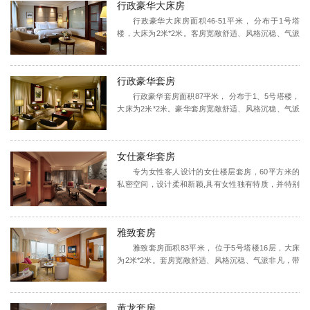
行政豪华大床房
视门禁系统、互动服务电视系统、DVD播放器/电子连
接线及插孔、床头音响、床头耳机等，金可儿名床配
行政豪华大床房面积46-51平米， 分布于1号塔
绒毛枕头、加厚床垫、纯棉舒适柔软床品等，客房内
楼，大床为2米*2米。客房宽敞舒适、风格沉稳、气派
可欣赏宝石山和保俶塔与西湖相映成趣的美景或具有
非凡。新西兰进口羊毛地毯、环保进口材料高档家
江南庭院风格的花园景观，让您的入住舒适惬意。
具、高速无线网络、智慧客房导航系统、电视门禁系
统、互动服务电视系统、DVD播放器/电子连接线及插
行政豪华套房
孔、床头音响、床头耳机等，金可儿名床配绒毛枕
头、加厚床垫、纯棉舒适柔软床品等，房间内使用宝
行政豪华套房面积87平米， 分布于1、5号塔楼，
格丽沐浴套装，浴室采用雾化玻璃和防水电视，配有
大床为2米*2米。豪华套房宽敞舒适、风格沉稳、气派
四合一打印机，双人组合式沙发等，另可享受全套行
非凡。新西兰进口羊毛地毯、环保进口材料高档家
政楼层待遇，让您的入住体验倍感尊贵奢华。
具、高速无线网络、智慧客房导航系统、电视门禁系
统、互动服务电视系统、DVD播放器/电子连接线及插
女仕豪华套房
孔、床头音响、床头耳机等，金可儿名床配绒毛枕
头、加厚床垫、纯棉舒适柔软床品等，房间内使用依
专为女性客人设计的女仕楼层套房，60平方米的
云矿泉水和宝格丽沐浴套装，浴室采用雾化玻璃和防
私密空间，设计柔和新颖,具有女性独有特质，并特别
水电视，配有四合一打印机，双人组合式沙发等，另
聘请法国著名的爱马仕专属设计师主刀窗帘装饰的风
可享受全套行政楼层待遇，让您的入住体验倍感尊贵
格设计。纺织品皆由法国直接进口，房内的装饰物，
奢华。
坐垫及图画皆由“法兰瓷”设计，每一件物品都可以让人
雅致套房
感觉到它的特别之处，让您有耳目一新的感觉。房内
更贴心配备了负离子吹风机、化妆棉、首饰盒、全套
雅致套房面积83平米， 位于5号塔楼16层，大床
高档女士护理套装、丝质睡衣、走入式衣橱、360度化
为2米*2米。套房宽敞舒适、风格沉稳、气派非凡，带
妆镜、熨斗及熨烫板、分离式浴室、爱马仕或宝格丽
有阳台。新西兰进口羊毛地毯、环保进口材料高档家
沐浴套组、电控座便器、防水电视、美国金可儿名品
具、高速无线网络、智慧客房导航系统、电视门禁系
床具、四合一打印机、Nespresso 胶囊式专业咖啡
统、互动服务电视系统、DVD播放器/电子连接线及插
黄龙套房
机，可尊享行政酒廊的所有贵宾待遇，让您倍感娇宠
孔、床头音响、床头耳机等，金可儿名床配绒毛枕