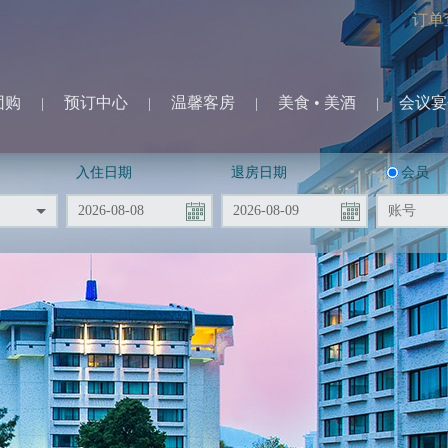
订单
团购
预订中心
温馨客房
美食 • 美酒
会议宴
|
|
|
|
入住日期
退房日期
会员